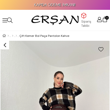
KAPIDA ÖDEME İMKANI!
0
Sipariş
Takibi
Çift Kemer Bol Paça Pantolon Kahve