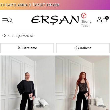
KAPIDA ÖDEME İMKANI!
0
Sipariş
Takibi
EŞOFMAN ALTI
Filtreleme
Sıralama