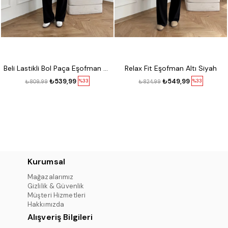
Beli Lastikli Bol Paça Eşofman Siyah
Relax Fit Eşofman Altı Siyah
₺539,99
₺549,99
%33
%33
₺809,99
₺824,99
Kurumsal
Mağazalarımız
Gizlilik & Güvenlik
Müşteri Hizmetleri
Hakkımızda
Alışveriş Bilgileri