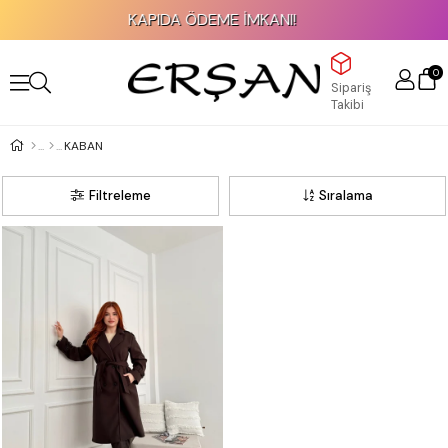
KAPIDA ÖDEME İMKANI!
0
Sipariş
Takibi
KABAN
Filtreleme
Sıralama