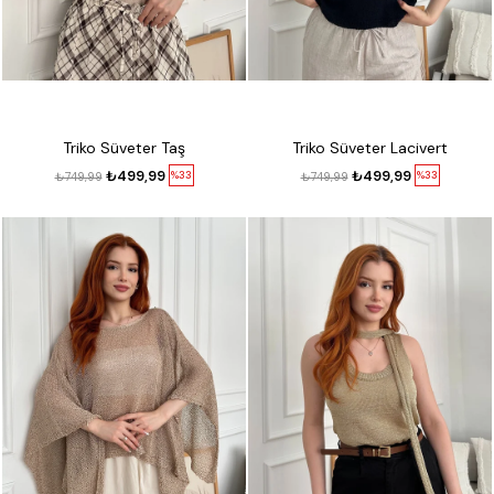
Triko Süveter Taş
Triko Süveter Lacivert
₺499,99
₺499,99
%33
%33
₺749,99
₺749,99