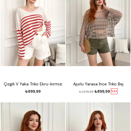
Çizgili V Yaka Triko Ekru-kırmızı
Ajurlu Yarasa İnce Triko Bej
₺899,99
₺899,99
%33
₺1.349,99