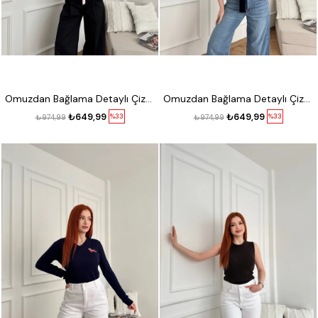
Omuzdan Bağlama Detaylı Çizgili Kısa Kol Triko Ekru-pembe
Omuzdan Bağlama Detaylı Çizgili Kısa Kol Triko Ekru-laci
₺649,99
₺649,99
%33
%33
₺974,99
₺974,99