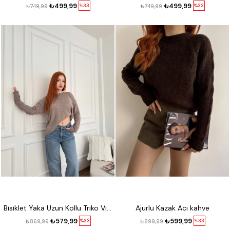
₺499,99
₺499,99
%33
%33
₺749,99
₺749,99
Bisiklet Yaka Uzun Kollu Triko Vizon
Ajurlu Kazak Acı kahve
₺579,99
₺599,99
%33
%33
₺869,99
₺899,99