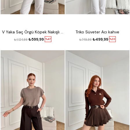
V Yaka Saç Örgü Köpek Nakışlı Triko Lacivert
Triko Süveter Acı kahve
₺599,99
₺499,99
%47
%33
₺1.124,99
₺749,99