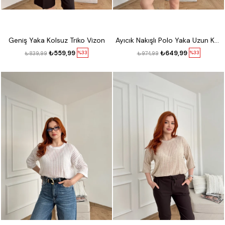
Geniş Yaka Kolsuz Triko Vizon
Ayıcık Nakışlı Polo Yaka Uzun Kol Triko Acı kahve
₺559,99
₺649,99
%33
%33
₺839,99
₺974,99