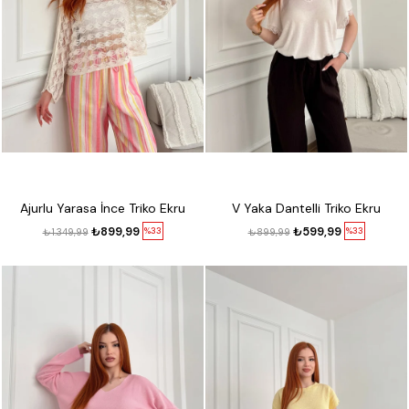
Ajurlu Yarasa İnce Triko Ekru
V Yaka Dantelli Triko Ekru
₺899,99
₺599,99
%33
%33
₺1.349,99
₺899,99