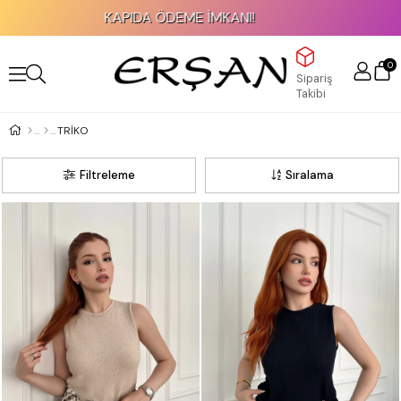
KAPIDA ÖDEME İMKANI!
2000 TL v
0
Sipariş
Takibi
TRİKO
Filtreleme
Sıralama