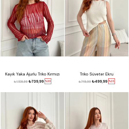
Kayık Yaka Ajurlu Triko Kırmızı
Triko Süveter Ekru
₺739,99
₺499,99
%33
%33
₺1.109,99
₺749,99