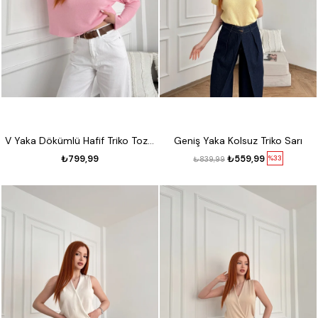
V Yaka Dökümlü Hafif Triko Toz pembe
Geniş Yaka Kolsuz Triko Sarı
₺799,99
₺559,99
%33
₺839,99