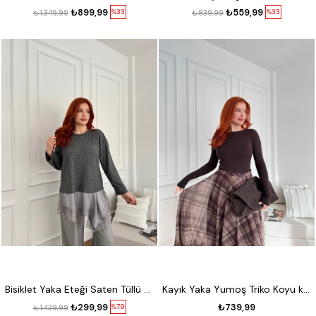
₺899,99
₺559,99
%33
%33
₺1.349,99
₺839,99
Bisiklet Yaka Eteği Saten Tüllü Triko Antrasit
Kayık Yaka Yumoş Triko Koyu kahve
₺299,99
₺739,99
%79
₺1.439,99