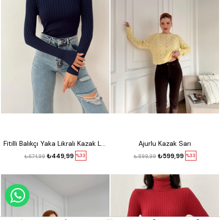
Fitilli Balıkçı Yaka Likralı Kazak Lacivert
Ajurlu Kazak Sarı
₺449,99
₺599,99
%33
%33
₺674,99
₺899,99
WHATSAPP DESTEK HATTI