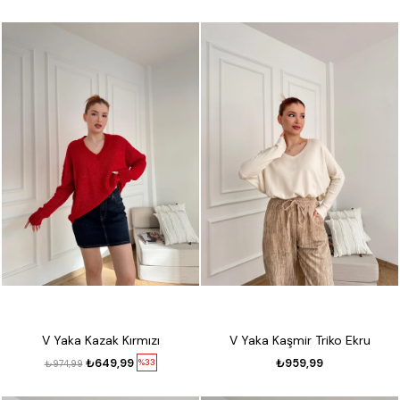
V Yaka Kazak Kırmızı
V Yaka Kaşmir Triko Ekru
₺649,99
₺959,99
%33
₺974,99