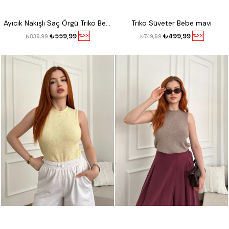
Ayıcık Nakışlı Saç Örgü Triko Beyaz
Triko Süveter Bebe mavi
₺559,99
₺499,99
%33
%33
₺839,99
₺749,99