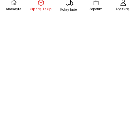
Sipariş Takip
Anasayfa
Sepetim
Üye Girişi
Kolay İade
Bisiklet Yaka Kolu Droplu Triko Ekru
Fitilli Balıkçı Yaka Likralı Kazak Kırmızı
₺699,99
₺449,99
%33
₺674,99