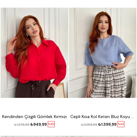
Kendinden Çizgili Gömlek Kırmızı
Cepli Kısa Kol Keten Bluz Koyu mavi
₺949,99
₺1.399,99
%30
%33
₺1.349,99
₺2.099,99