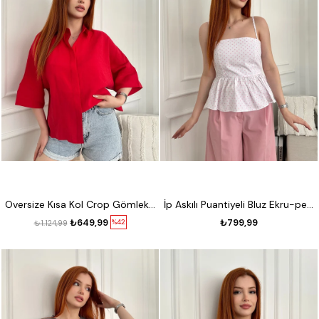
Oversize Kısa Kol Crop Gömlek Kırmızı
İp Askılı Puantiyeli Bluz Ekru-pembe
₺649,99
₺799,99
%42
₺1.124,99