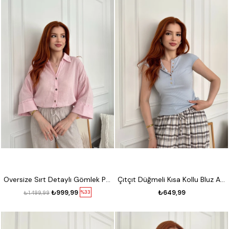
Oversize Sırt Detaylı Gömlek Pembe
Çıtçıt Düğmeli Kısa Kollu Bluz Açık mavi
₺999,99
₺649,99
%33
₺1.499,99