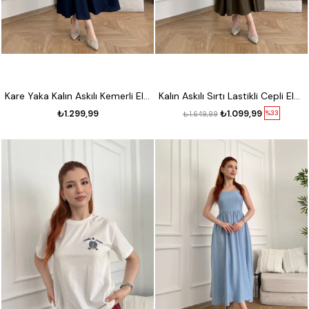
Kare Yaka Kalın Askılı Kemerli Elbise Lacivert
Kalın Askılı Sırtı Lastikli Cepli Elbise Haki
₺1.299,99
₺1.099,99
%33
₺1.649,99