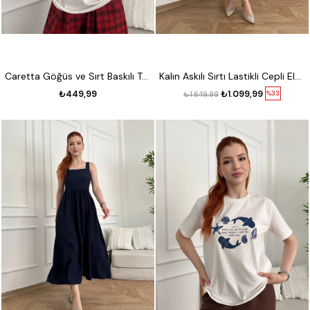
Caretta Göğüs ve Sırt Baskılı T-shirt Ekru
Kalın Askılı Sırtı Lastikli Cepli Elbise Mavi
₺449,99
₺1.099,99
%33
₺1.649,99