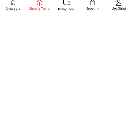
Sipariş Takip
Anasayfa
Sepetim
Üye Girişi
Kolay İade
Yengeç Baskılı T-shirt Ekru
Nakışlı Kolsuz Mini Elbise Beyaz
₺449,99
₺849,99