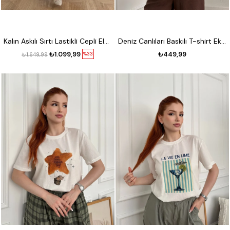
Kalın Askılı Sırtı Lastikli Cepli Elbise Lacivert
Deniz Canlıları Baskılı T-shirt Ekru
₺1.099,99
₺449,99
%33
₺1.649,99