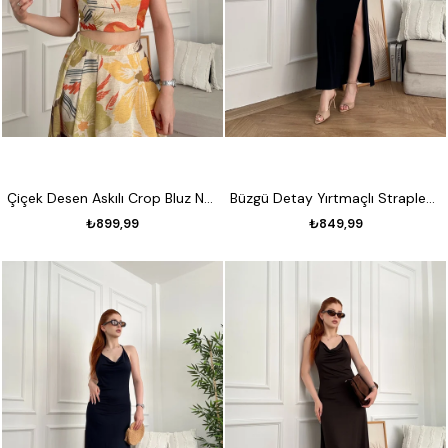
Çiçek Desen Askılı Crop Bluz Naturel
Büzgü Detay Yırtmaçlı Straplez Elbise Koyu lacivert
₺899,99
₺849,99