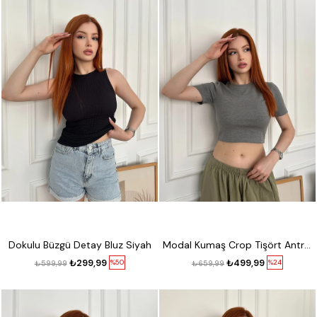
Dokulu Büzgü Detay Bluz Siyah
Modal Kumaş Crop Tişört Antrasit melanj
₺299,99
₺499,99
%50
%24
₺599,99
₺659,99