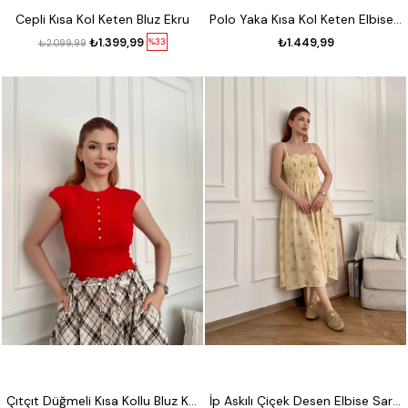
Cepli Kısa Kol Keten Bluz Ekru
Polo Yaka Kısa Kol Keten Elbise Koyu bej
₺1.399,99
₺1.449,99
%33
₺2.099,99
Çıtçıt Düğmeli Kısa Kollu Bluz Kırmızı
İp Askılı Çiçek Desen Elbise Sarı-gri