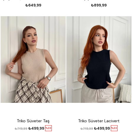
₺649,99
₺899,99
Triko Süveter Taş
Triko Süveter Lacivert
₺499,99
₺499,99
%33
%33
₺749,99
₺749,99