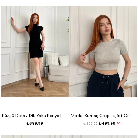
Büzgü Detay Dik Yaka Penye Elbise Siyah
Modal Kumaş Crop Tişört Gri melanj
₺399,99
₺499,99
%24
₺659,99