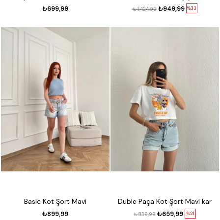
₺699,99
₺949,99
%33
₺1.424,99
Basic Kot Şort Mavi
Duble Paça Kot Şort Mavi kar
₺899,99
₺659,99
%21
₺839,99