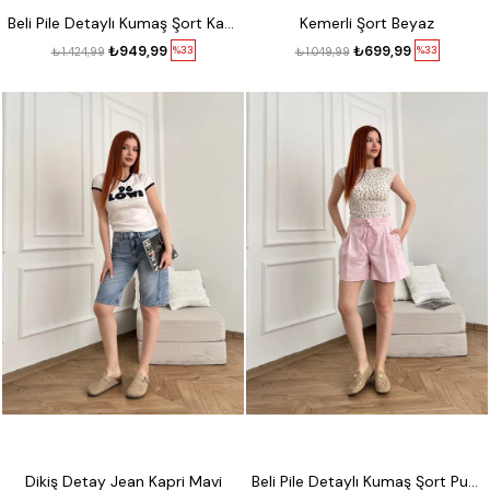
Beli Pile Detaylı Kumaş Şort Kahve
Kemerli Şort Beyaz
₺949,99
₺699,99
%33
%33
₺1.424,99
₺1.049,99
Dikiş Detay Jean Kapri Mavi
Beli Pile Detaylı Kumaş Şort Pudra