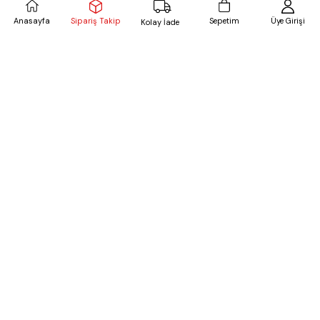
Sipariş Takip
Anasayfa
Sepetim
Üye Girişi
Kolay İade
Önü Kapaklı Jean Şort Açık kar
Duble Paça Kot Şort Vanilya
₺299,99
₺659,99
%69
%21
₺974,99
₺839,99