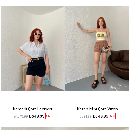
Kemerli Şort Lacivert
Keten Mini Şort Vizon
₺549,99
₺349,99
%48
%33
₺1.049,99
₺524,99