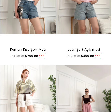
Kemerli Kısa Şort Mavi
Jean Şort Açık mavi
₺799,99
₺899,99
%33
%33
₺1.199,99
₺1.349,99