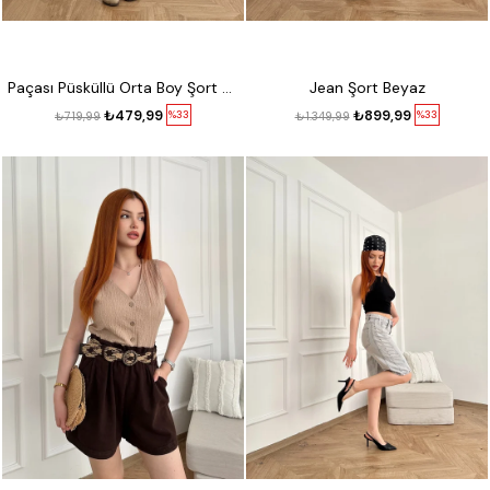
Paçası Püsküllü Orta Boy Şort Beyaz
Jean Şort Beyaz
₺479,99
₺899,99
%33
%33
₺719,99
₺1.349,99