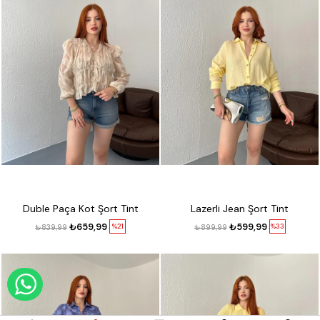
Duble Paça Kot Şort Tint
Lazerli Jean Şort Tint
₺659,99
₺599,99
%21
%33
₺839,99
₺899,99
WHATSAPP DESTEK HATTI