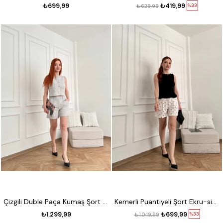
₺699,99
₺419,99
%33
₺629,99
Çizgili Duble Paça Kumaş Şort Gri
Kemerli Puantiyeli Şort Ekru-siyah
₺1.299,99
₺699,99
%33
₺1.049,99