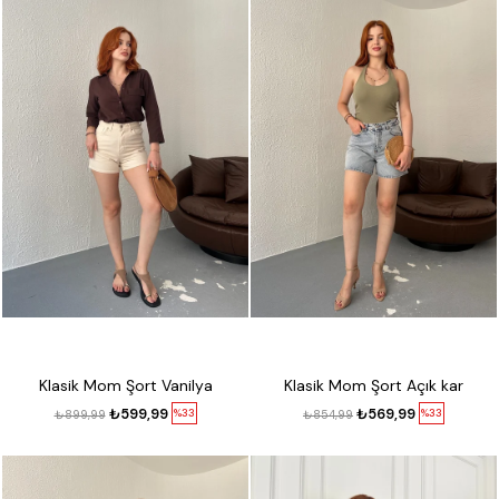
Klasik Mom Şort Vanilya
Klasik Mom Şort Açık kar
₺599,99
₺569,99
%33
%33
₺899,99
₺854,99