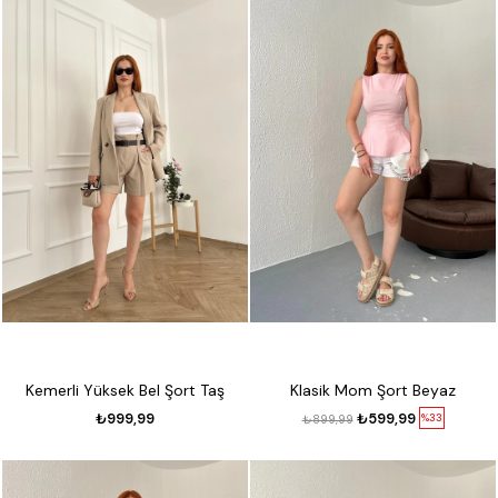
Kemerli Yüksek Bel Şort Taş
Klasik Mom Şort Beyaz
₺999,99
₺599,99
%33
₺899,99