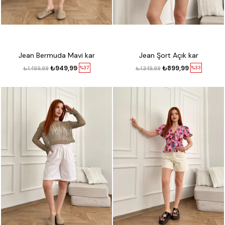
Jean Bermuda Mavi kar
Jean Şort Açık kar
₺949,99
₺899,99
%37
%33
₺1.499,99
₺1.349,99