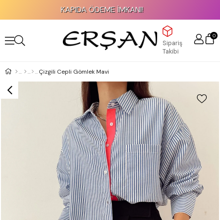
KAPIDA ÖDEME İMKANI!
0
Sipariş
Takibi
Çizgili Cepli Gömlek Mavi