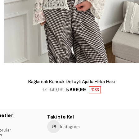
Bağlamalı Boncuk Detaylı Ajurlu Hırka Haki
₺1.349,99
₺899,99
%33
etleri
Takipte Kal
Instagram
orular
?