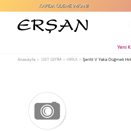
KAPIDA ÖDEME İMKANI!
Yeni 
Anasayfa
ÜST GİYİM
HIRKA
Şeritli V Yaka Düğmeli Hır