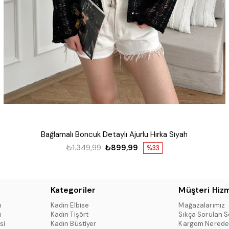
Bağlamalı Boncuk Detaylı Ajurlu Hırka Siyah
₺1.349,99
₺899,99
%33
Kategoriler
Müşteri Hizm
ı
Kadın Elbise
Mağazalarımız
ı
Kadın Tişört
Sıkça Sorulan S
si
Kadın Büstiyer
Kargom Nerede