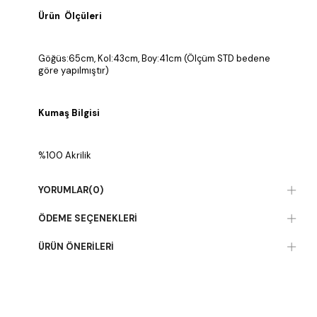
Ürün Ölçüleri
Göğüs:65cm, Kol:43cm, Boy:41cm (Ölçüm STD bedene
göre yapılmıştır)
Kumaş Bilgisi
%100 Akrilik
YORUMLAR
(0)
ÖDEME SEÇENEKLERI
ÜRÜN ÖNERILERI