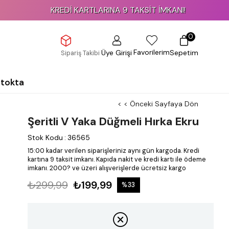
KREDİ KARTLARINA 9 TAKSİT İMKANI!
0
Favorilerim
Üye Girişi
Sepetim
Sipariş Takibi
Stokta
< < Önceki Sayfaya Dön
Şeritli V Yaka Düğmeli Hırka Ekru
Stok Kodu
:
36565
15:00 kadar verilen siparişleriniz aynı gün kargoda.
Kredi
kartına 9 taksit imkanı.
Kapıda nakit ve kredi kartı ile ödeme
imkanı.
2000? ve üzeri alışverişlerde ücretsiz kargo
₺299,99
₺199,99
%
33
İndirim