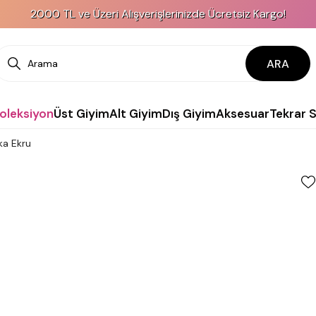
2000 TL ve Üzeri Alışverişlerinizde Ücretsiz Kargo!
ARA
Koleksiyon
Üst Giyim
Alt Giyim
Dış Giyim
Aksesuar
Tekrar 
ka Ekru