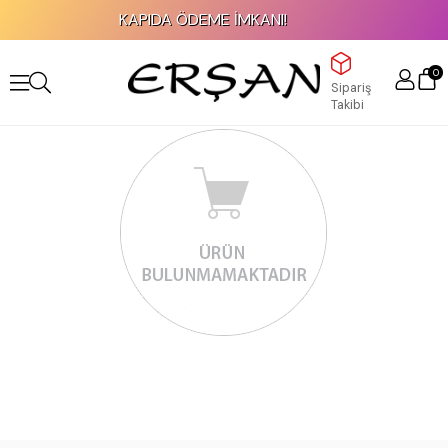
KAPIDA ÖDEME İMKANI!
0
Sipariş
Takibi