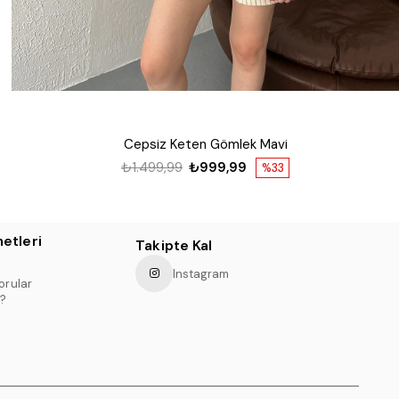
Cepsiz Keten Gömlek Mavi
₺1.499,99
₺999,99
%33
etleri
Takipte Kal
Instagram
orular
?