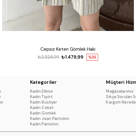
Cepsiz Keten Gömlek Haki
₺2.324,99
₺1.479,99
%36
Kategoriler
Müşteri Hizm
ı
Kadın Elbise
Mağazalarımız
ı
Kadın Tişört
Sıkça Sorulan S
si
Kadın Büstiyer
Kargom Nerede
Kadın Ceket
Kadın Gömlek
Kadın Jean Pantolon
Kadın Pantolon