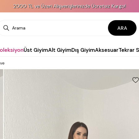
2000 TL ve Üzeri Alışverişlerinizde Ücretsiz Kargo!
ARA
Koleksiyon
Üst Giyim
Alt Giyim
Dış Giyim
Aksesuar
Tekrar 
hve