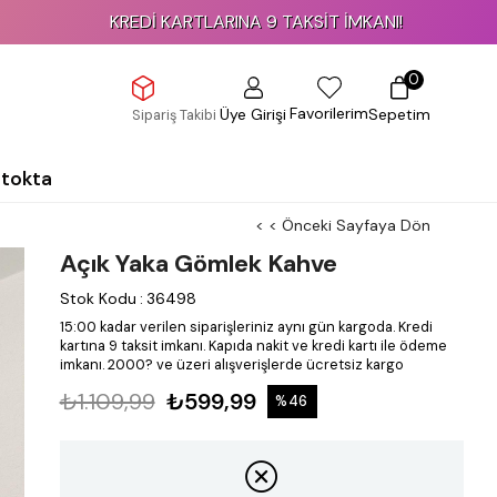
KREDİ KARTLARINA 9 TAKSİT İMKANI!
0
Favorilerim
Üye Girişi
Sepetim
Sipariş Takibi
Stokta
< < Önceki Sayfaya Dön
Açık Yaka Gömlek Kahve
Stok Kodu
:
36498
15:00 kadar verilen siparişleriniz aynı gün kargoda.
Kredi
kartına 9 taksit imkanı.
Kapıda nakit ve kredi kartı ile ödeme
imkanı.
2000? ve üzeri alışverişlerde ücretsiz kargo
₺1.109,99
₺599,99
%
46
İndirim