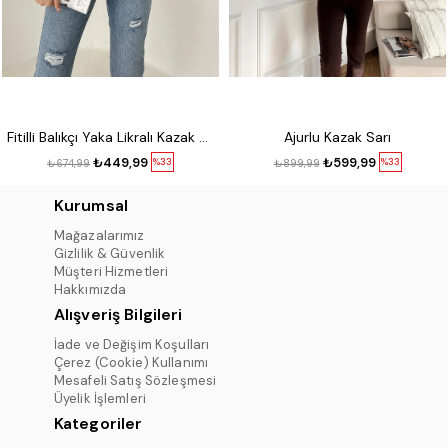
Fitilli Balıkçı Yaka Likralı Kazak Kırmızı
Ajurlu Kazak Sarı
₺449,99
₺599,99
%33
%33
₺674,99
₺899,99
Kurumsal
Mağazalarımız
Gizlilik & Güvenlik
Müşteri Hizmetleri
Hakkımızda
Alışveriş Bilgileri
İade ve Değişim Koşulları
Çerez (Cookie) Kullanımı
Mesafeli Satış Sözleşmesi
Üyelik İşlemleri
Kategoriler