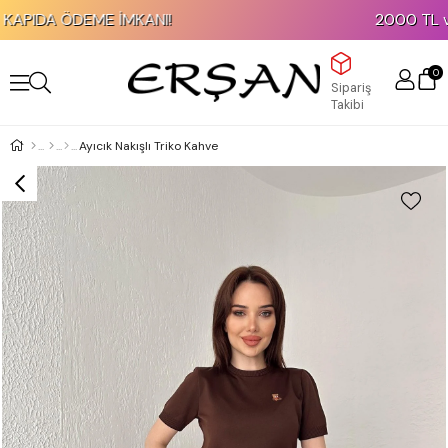
APIDA ÖDEME İMKANI!
2000 TL ve Üz
0
Sipariş
Takibi
Ayıcık Nakışlı Triko Kahve