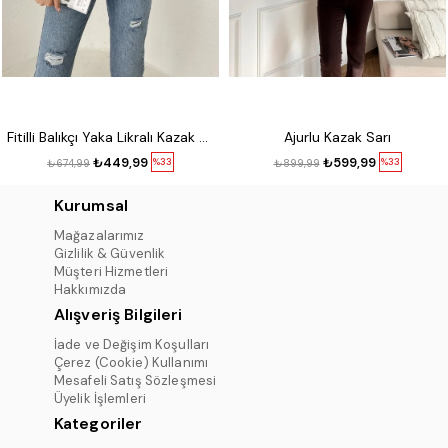
Fitilli Balıkçı Yaka Likralı Kazak Kırmızı
Ajurlu Kazak Sarı
₺449,99
₺599,99
%33
%33
₺674,99
₺899,99
Kurumsal
Mağazalarımız
Gizlilik & Güvenlik
Müşteri Hizmetleri
Hakkımızda
Alışveriş Bilgileri
İade ve Değişim Koşulları
Çerez (Cookie) Kullanımı
Mesafeli Satış Sözleşmesi
Üyelik İşlemleri
Kategoriler