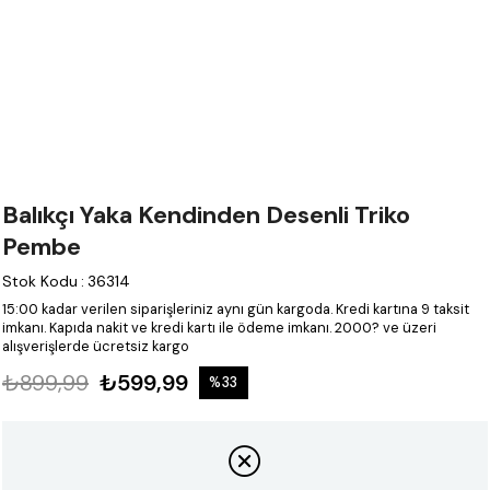
Balıkçı Yaka Kendinden Desenli Triko
Pembe
Stok Kodu
:
36314
15:00 kadar verilen siparişleriniz aynı gün kargoda.
Kredi kartına 9 taksit
imkanı.
Kapıda nakit ve kredi kartı ile ödeme imkanı.
2000? ve üzeri
alışverişlerde ücretsiz kargo
₺899,99
₺599,99
%
33
İndirim