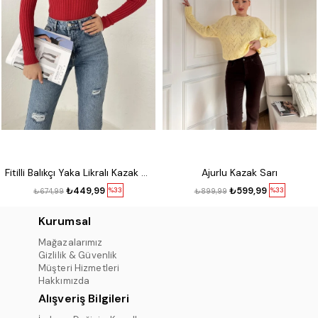
Fitilli Balıkçı Yaka Likralı Kazak Kırmızı
Ajurlu Kazak Sarı
₺449,99
₺599,99
%33
%33
₺674,99
₺899,99
Kurumsal
Mağazalarımız
Gizlilik & Güvenlik
Müşteri Hizmetleri
Hakkımızda
Alışveriş Bilgileri