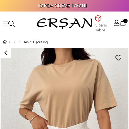
KAPIDA ÖDEME İMKANI!
0
Sipariş
Takibi
Basic Tişört Bej