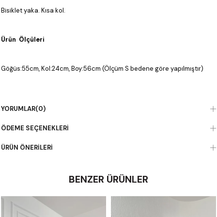
Bisiklet yaka. Kısa kol.
Ürün Ölçüleri
Göğüs:55cm, Kol:24cm, Boy:56cm (Ölçüm S bedene göre yapılmıştır)
Kumaş Bilgisi
YORUMLAR
(0)
%100 Pamuk
ÖDEME SEÇENEKLERI
ÜRÜN ÖNERILERI
BENZER ÜRÜNLER