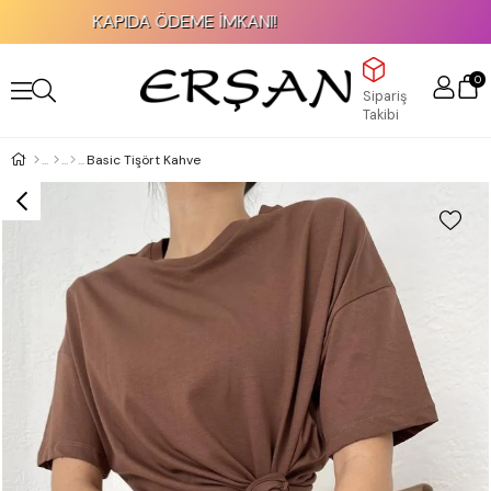
KAPIDA ÖDEME İMKANI!
2
0
Sipariş
Takibi
Basic Tişört Kahve