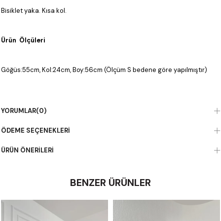
Bisiklet yaka. Kısa kol.
Ürün Ölçüleri
Göğüs:55cm, Kol:24cm, Boy:56cm (Ölçüm S bedene göre yapılmıştır)
Kumaş Bilgisi
YORUMLAR
(0)
%100 Pamuk
ÖDEME SEÇENEKLERI
ÜRÜN ÖNERILERI
BENZER ÜRÜNLER