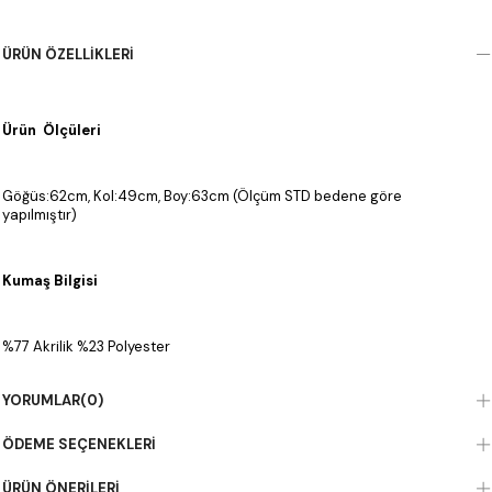
ÜRÜN ÖZELLIKLERI
Ürün Ölçüleri
Göğüs:62cm, Kol:49cm, Boy:63cm (Ölçüm STD bedene göre
yapılmıştır)
Kumaş Bilgisi
%77 Akrilik %23 Polyester
YORUMLAR
(0)
ÖDEME SEÇENEKLERI
ÜRÜN ÖNERILERI