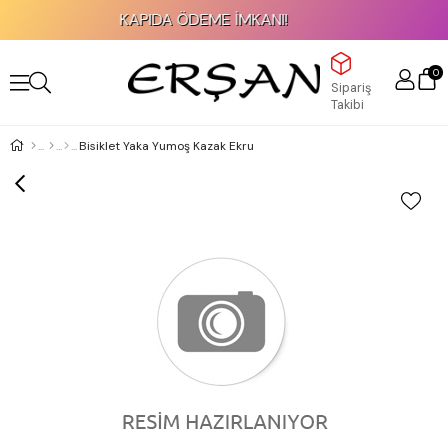
KAPIDA ÖDEME İMKANI!
0
Sipariş
Takibi
Bisiklet Yaka Yumoş Kazak Ekru