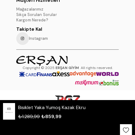
Müşteri Hizmetleri
Mağazalarımız
Sıkça Sorulan Sorular
Kargom Nerede?
Takipte Kal
Instagram
Copyright © 2025
ERŞAN GİYİM
All rights reserved.
Bisiklet Yaka Yumoş Kazak Ekru
WHATSAPP DESTEK HATTI
₺1.289,99
₺859,99