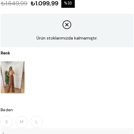
₺1.649,99
₺1.099,99
%
33
İndirim
Ürün stoklarımızda kalmamıştır.
Renk
Beden
S
M
L