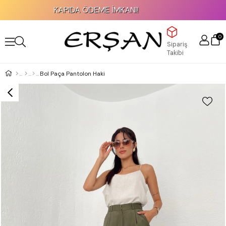
KAPIDA ÖDEME İMKANI!
0
Sipariş
Takibi
Bol Paça Pantolon Haki