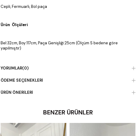
Cepli, Fermuarlı, Bol paça
Ürün Ölçüleri
Bel:32cm, Boy:117cm, Paça Genişliği:25cm (Ölçüm S bedene göre
yapılmıştır)
Kumaş Bilgisi
YORUMLAR
(0)
ÖDEME SEÇENEKLERI
%100 Polyester
ÜRÜN ÖNERILERI
BENZER ÜRÜNLER