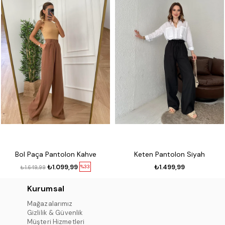
Bol Paça Pantolon Kahve
Keten Pantolon Siyah
₺1.099,99
₺1.499,99
%33
₺1.649,99
Kurumsal
Mağazalarımız
Gizlilik & Güvenlik
Müşteri Hizmetleri