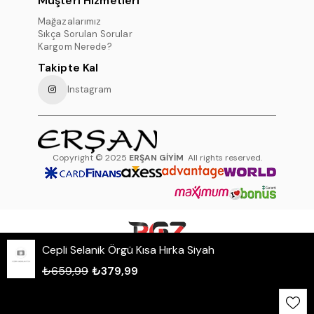
Müşteri Hizmetleri
Mağazalarımız
Sıkça Sorulan Sorular
Kargom Nerede?
Takipte Kal
Instagram
Copyright © 2025
ERŞAN GİYİM
All rights reserved.
Cepli Selanik Örgü Kısa Hırka Siyah
WHATSAPP DESTEK HATTI
₺659,99
₺379,99