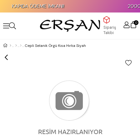
KAPIDA ÖDEME İMKANI!
2000 TL
0
Sipariş
Takibi
Cepli Selanik Örgü Kısa Hırka Siyah