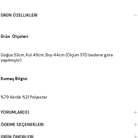
ÜRÜN ÖZELLIKLERI
Ürün Ölçüleri
Göğüs:53cm, Kol:49cm, Boy:44cm (Ölçüm STD bedene göre
yapılmıştır)
Kumaş Bilgisi
%79 Akrilik %21 Polyester
YORUMLAR
(0)
ÖDEME SEÇENEKLERI
ÜRÜN ÖNERILERI