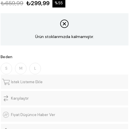
₺659,99
₺299,99
%
55
İndirim
Ürün stoklarımızda kalmamıştır.
Beden
S
M
L
İstek Listeme Ekle
Karşılaştır
Fiyat Düşünce Haber Ver