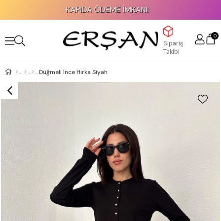
KAPIDA ÖDEME İMKANI!
0
Sipariş
Takibi
Düğmeli İnce Hırka Siyah