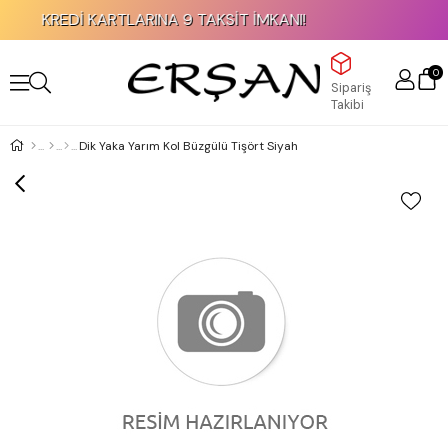
KREDİ KARTLARINA 9 TAKSİT İMKANI!
0
Sipariş
Takibi
Dik Yaka Yarım Kol Büzgülü Tişört Siyah