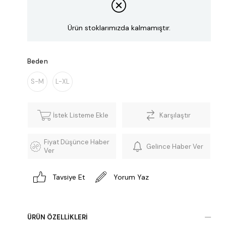
Ürün stoklarımızda kalmamıştır.
Beden
S-M
L-XL
İstek Listeme Ekle
Karşılaştır
Fiyat Düşünce Haber
Gelince Haber Ver
Ver
Tavsiye Et
Yorum Yaz
ÜRÜN ÖZELLIKLERI