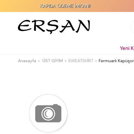
KAPIDA ÖDEME İMKANI!
Yeni 
Anasayfa
ÜST GİYİM
SWEATSHİRT
Fermuarlı Kapüşo