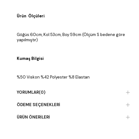
Ürün Ölçüleri
Göğüs:60cm, Kol:53cm, Boy:59cm (Ölçüm S bedene göre
yapılmıştır)
Kumaş Bilgisi
%50 Viskon %42 Polyester %8 Elastan
YORUMLAR
(0)
ÖDEME SEÇENEKLERI
ÜRÜN ÖNERILERI