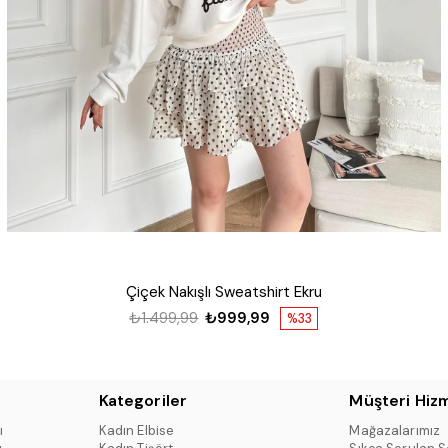
Çiçek Nakışlı Sweatshirt Ekru
₺1.499,99
₺999,99
%33
Kategoriler
Müşteri Hizm
ı
Kadın Elbise
Mağazalarımız