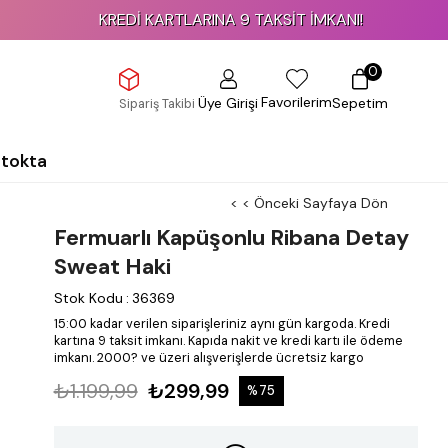
KREDİ KARTLARINA 9 TAKSİT İMKANI!
0
Favorilerim
Üye Girişi
Sepetim
Sipariş Takibi
Stokta
< < Önceki Sayfaya Dön
Fermuarlı Kapüşonlu Ribana Detay
Sweat Haki
Stok Kodu
:
36369
15:00 kadar verilen siparişleriniz aynı gün kargoda.
Kredi
kartına 9 taksit imkanı.
Kapıda nakit ve kredi kartı ile ödeme
imkanı.
2000? ve üzeri alışverişlerde ücretsiz kargo
₺1.199,99
₺299,99
%
75
İndirim