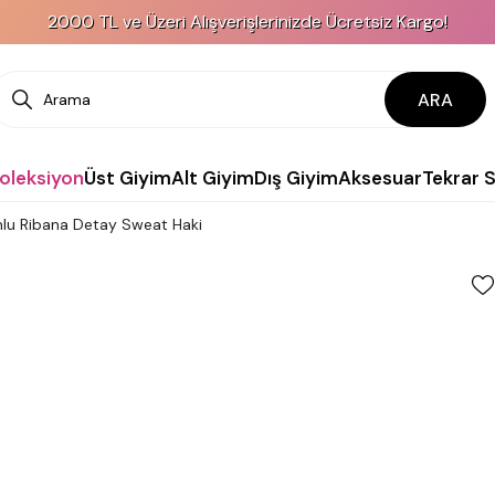
2000 TL ve Üzeri Alışverişlerinizde Ücretsiz Kargo!
ARA
Koleksiyon
Üst Giyim
Alt Giyim
Dış Giyim
Aksesuar
Tekrar 
nlu Ribana Detay Sweat Haki