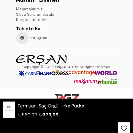
Müşteri Hizmetleri
Mağazalarımız
Sıkça Sorulan Sorular
Kargom Nerede?
Takipte Kal
Instagram
Copyright © 2025
ERŞAN GİYİM
All rights reserved.
Fermuarlı Saç Örgü Hırka Pudra
WHATSAPP DESTEK HATTI
₺569,99
₺379,99