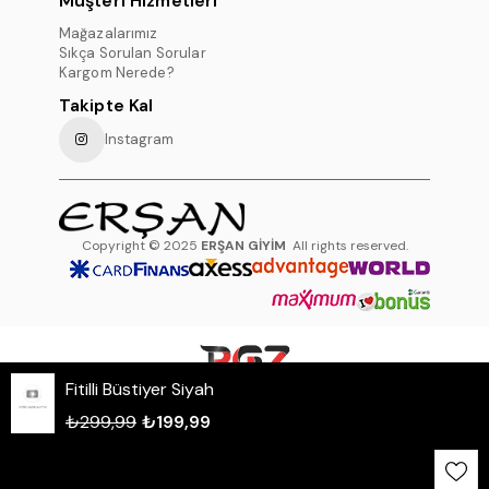
Müşteri Hizmetleri
Mağazalarımız
Sıkça Sorulan Sorular
Kargom Nerede?
Takipte Kal
Instagram
Copyright © 2025
ERŞAN GİYİM
All rights reserved.
Fitilli Büstiyer Siyah
WHATSAPP DESTEK HATTI
₺299,99
₺199,99