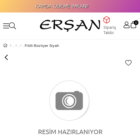
KAPIDA ÖDEME İMKANI!
0
Sipariş
Takibi
Fitilli Büstiyer Siyah