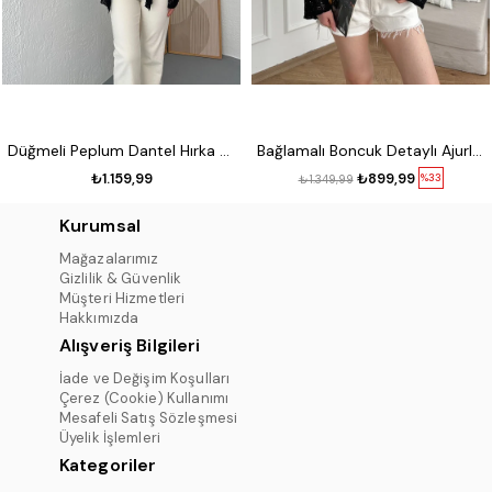
Düğmeli Peplum Dantel Hırka Siyah
Bağlamalı Boncuk Detaylı Ajurlu Hırka Siyah
₺1.159,99
₺899,99
%33
₺1.349,99
Kurumsal
Mağazalarımız
Gizlilik & Güvenlik
Müşteri Hizmetleri
Hakkımızda
Alışveriş Bilgileri
İade ve Değişim Koşulları
Çerez (Cookie) Kullanımı
Mesafeli Satış Sözleşmesi
Üyelik İşlemleri
Kategoriler