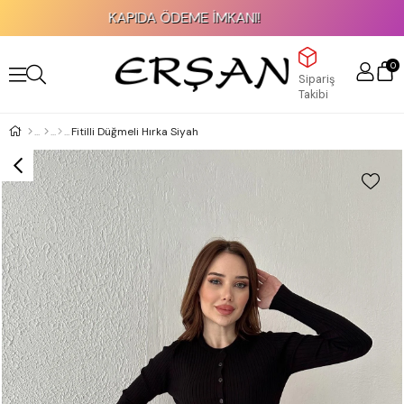
KAPIDA ÖDEME İMKANI!
0
Sipariş
Takibi
Fitilli Düğmeli Hırka Siyah