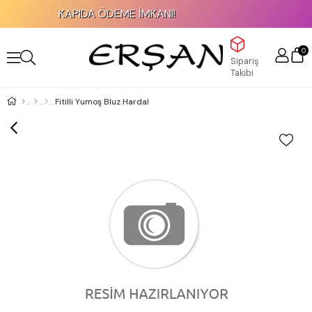
KAPIDA ÖDEME İMKANI!
0
Sipariş
Takibi
Fitilli Yumoş Bluz Hardal