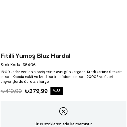
Fitilli Yumoş Bluz Hardal
Stok Kodu
:
36406
15:00 kadar verilen siparişleriniz aynı gün kargoda.
Kredi kartına 9 taksit
imkanı.
Kapıda nakit ve kredi kartı ile ödeme imkanı.
2000? ve üzeri
alışverişlerde ücretsiz kargo
₺419,99
₺279,99
%
33
İndirim
Ürün stoklarımızda kalmamıştır.