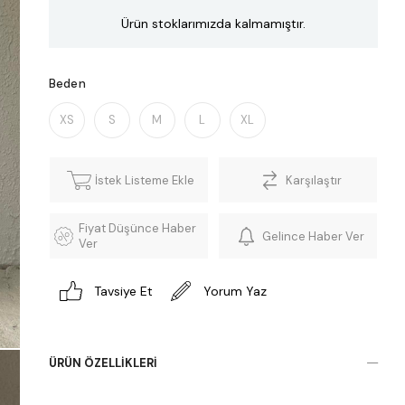
Ürün stoklarımızda kalmamıştır.
Beden
XS
S
M
L
XL
İstek Listeme Ekle
Karşılaştır
Fiyat Düşünce Haber
Gelince Haber Ver
Ver
Tavsiye Et
Yorum Yaz
ÜRÜN ÖZELLIKLERI