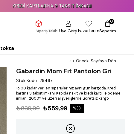
KARTLARINA 9 TAKSİT İMKANI!
0
Favorilerim
Üye Girişi
Sepetim
Sipariş Takibi
Stokta
< < Önceki Sayfaya Dön
Gabardin Mom Fıt Pantolon Gri
Stok Kodu
:
29467
15:00 kadar verilen siparişleriniz aynı gün kargoda.
Kredi
kartına 9 taksit imkanı.
Kapıda nakit ve kredi kartı ile ödeme
imkanı.
2000? ve üzeri alışverişlerde ücretsiz kargo
₺839,99
₺559,99
%
33
İndirim