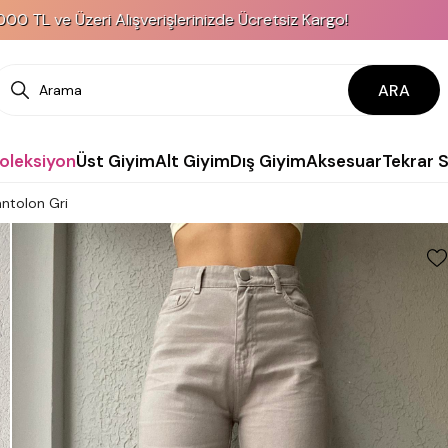
ri Alışverişlerinizde Ücretsiz Kargo!
KREDİ 
ARA
Koleksiyon
Üst Giyim
Alt Giyim
Dış Giyim
Aksesuar
Tekrar 
ntolon Gri