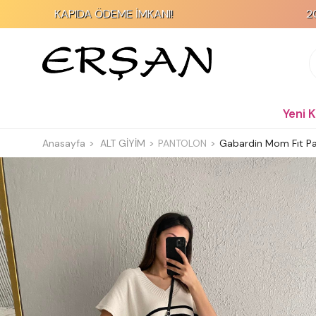
APIDA ÖDEME İMKANI!
2000 TL ve Üze
Yeni 
Anasayfa
ALT GİYİM
PANTOLON
Gabardin Mom Fıt Pa