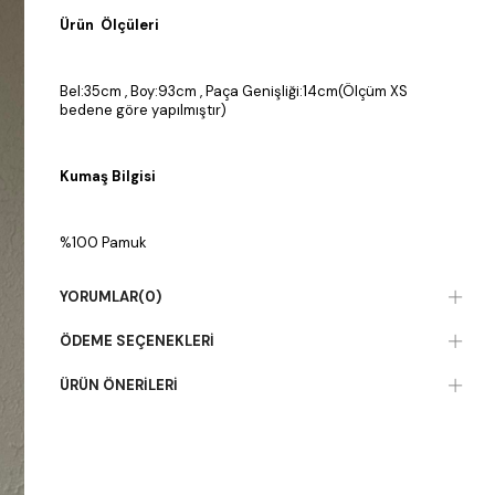
Ürün Ölçüleri
Bel:35cm , Boy:93cm , Paça Genişliği:14cm(Ölçüm XS
bedene göre yapılmıştır)
Kumaş Bilgisi
%100 Pamuk
YORUMLAR
(0)
ÖDEME SEÇENEKLERI
ÜRÜN ÖNERILERI