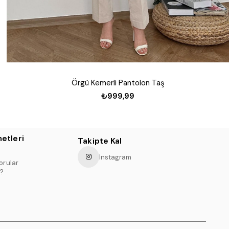
Örgü Kemerli Pantolon Taş
₺999,99
etleri
Takipte Kal
Instagram
orular
?