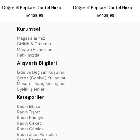
Düğmeli Peplum Dantel Hırka Siyah
Düğmeli Peplum Dantel Hırka Koyu kahve
₺1.159,99
₺1.159,99
Kurumsal
Mağazalarımız
Gizlilik & Güvenlik
Müşteri Hizmetleri
Hakkımızda
Alışveriş Bilgileri
İade ve Değişim Koşulları
Çerez (Cookie) Kullanımı
Mesafeli Satış Sözleşmesi
Üyelik İşlemleri
Kategoriler
Kadın Elbise
Kadın Tişört
Kadın Büstiyer
Kadın Ceket
Kadın Gömlek
Kadın Jean Pantolon