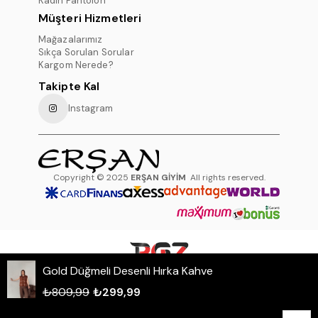
Kadın Pantolon
Müşteri Hizmetleri
Mağazalarımız
Sıkça Sorulan Sorular
Kargom Nerede?
Takipte Kal
Instagram
Copyright © 2025
ERŞAN GİYİM
All rights reserved.
Gold Düğmeli Desenli Hırka Kahve
WHATSAPP DESTEK HATTI
₺809,99
₺299,99