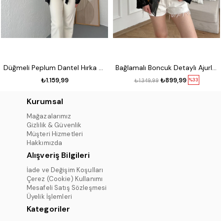
Düğmeli Peplum Dantel Hırka Siyah
Bağlamalı Boncuk Detaylı Ajurlu Hırka Siyah
₺1.159,99
₺899,99
%33
₺1.349,99
Kurumsal
Mağazalarımız
Gizlilik & Güvenlik
Müşteri Hizmetleri
Hakkımızda
Alışveriş Bilgileri
İade ve Değişim Koşulları
Çerez (Cookie) Kullanımı
Mesafeli Satış Sözleşmesi
Üyelik İşlemleri
Kategoriler