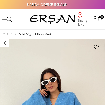
KAPIDA ÖDEME İMKANI!
0
Sipariş
Takibi
Gold Düğmeli Hırka Mavi