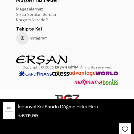
Müşteri Hizmetleri
Mağazalarımız
Sıkça Sorulan Sorular
Kargom Nerede?
Takipte Kal
Instagram
Copyright © 2025
ERŞAN GİYİM
All rights reserved.
İspanyol Kol Bando Düğme Hırka Ekru
WHATSAPP DESTEK HATTI
₺679,99