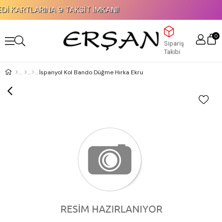
KAPIDA ÖDEME İMKANI!
0
Sipariş
Takibi
İspanyol Kol Bando Düğme Hırka Ekru