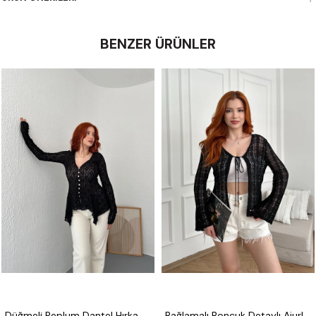
BENZER ÜRÜNLER
Düğmeli Peplum Dantel Hırka Siyah
Bağlamalı Boncuk Detaylı Ajurlu Hırka Siyah