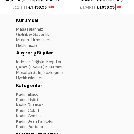
₺1.499,99
₺1.699,99
%33
%33
₺2.249,99
₺2.549,99
Kurumsal
Mağazalarımız
Gizlilik & Güvenlik
Müşteri Hizmetleri
Hakkımızda
Alışveriş Bilgileri
İade ve Değişim Koşulları
Çerez (Cookie) Kullanımı
Mesafeli Satış Sözleşmesi
Üyelik İşlemleri
Kategoriler
Kadın Elbise
Kadın Tişört
Kadın Büstiyer
Kadın Ceket
Kadın Gömlek
Kadın Jean Pantolon
Kadın Pantolon