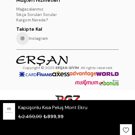
Müşteri Hizmetleri
Mağazalarımız
Sıkça Sorulan Sorular
Kargom Nerede?
Takipte Kal
Instagram
Copyright © 2025
ERŞAN GİYİM
All rights reserved.
Kapüşonlu Kısa Peluş Mont Ekru
WHATSAPP DESTEK HATTI
₺2.459,99
₺899,99