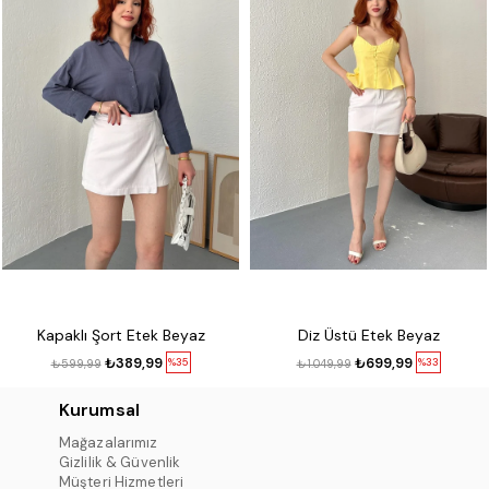
Kapaklı Şort Etek Beyaz
Diz Üstü Etek Beyaz
₺389,99
₺699,99
%35
%33
₺599,99
₺1.049,99
Kurumsal
Mağazalarımız
Gizlilik & Güvenlik
Müşteri Hizmetleri