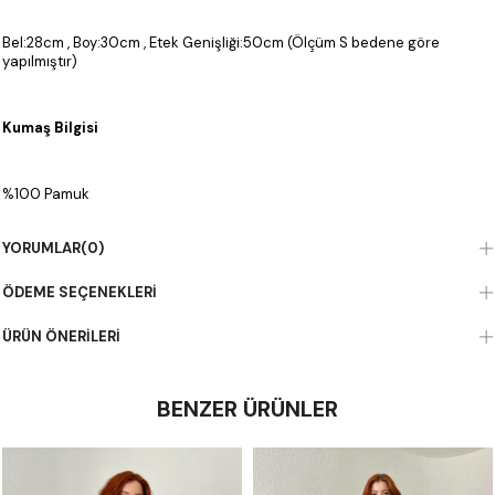
Bel:28cm , Boy:30cm , Etek Genişliği:50cm (Ölçüm S bedene göre
yapılmıştır)
Kumaş Bilgisi
%100 Pamuk
YORUMLAR
(0)
ÖDEME SEÇENEKLERI
ÜRÜN ÖNERILERI
BENZER ÜRÜNLER