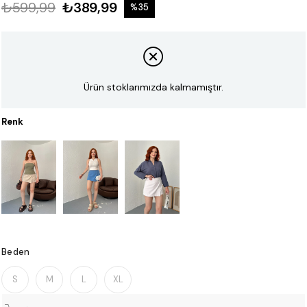
₺599,99
₺389,99
%
35
İndirim
Ürün stoklarımızda kalmamıştır.
Renk
Beden
S
M
L
XL