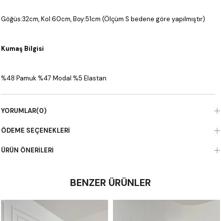
Göğüs:32cm, Kol:60cm, Boy:51cm (Ölçüm S bedene göre yapılmıştır)
Kumaş Bilgisi
%48 Pamuk %47 Modal %5 Elastan
YORUMLAR
(0)
ÖDEME SEÇENEKLERI
ÜRÜN ÖNERILERI
BENZER ÜRÜNLER