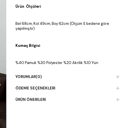
Ürün Ölçüleri
Bel:68cm, Kol:49cm, Boy:62cm (Ölçüm S bedene göre
yapılmıştır)
Kumaş Bilgisi
%40 Pamuk %30 Polyester %20 Akrilik %10 Yün
YORUMLAR
(0)
ÖDEME SEÇENEKLERI
ÜRÜN ÖNERILERI