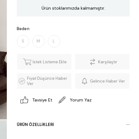
Ürün stoklarımızda kalmamıştır.
Beden
S
M
L
İstek Listeme Ekle
Karşılaştır
Fiyat Düşünce Haber
Gelince Haber Ver
Ver
Tavsiye Et
Yorum Yaz
ÜRÜN ÖZELLIKLERI