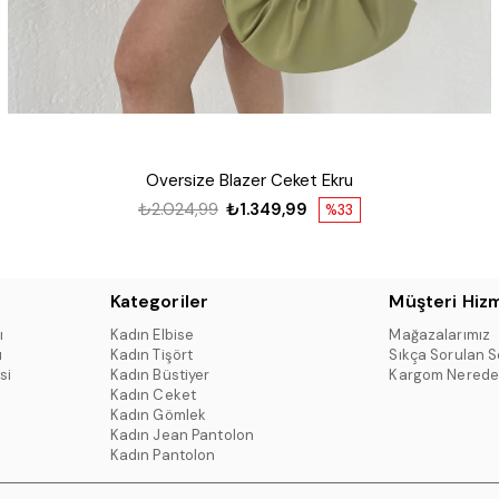
Oversize Blazer Ceket Ekru
₺2.024,99
₺1.349,99
%33
Kategoriler
Müşteri Hizm
ı
Kadın Elbise
Mağazalarımız
ı
Kadın Tişört
Sıkça Sorulan S
si
Kadın Büstiyer
Kargom Nerede
Kadın Ceket
Kadın Gömlek
Kadın Jean Pantolon
Kadın Pantolon