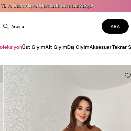
 Alışverişlerinizde Ücretsiz Kargo!
KREDİ K
ARA
Koleksiyon
Üst Giyim
Alt Giyim
Dış Giyim
Aksesuar
Tekrar 