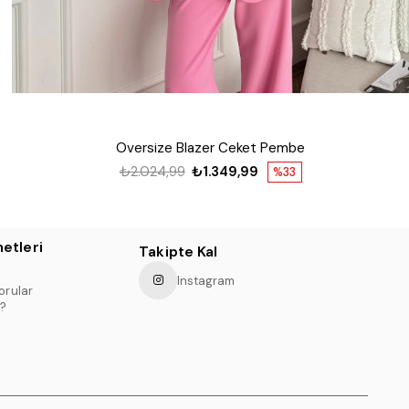
Oversize Blazer Ceket Pembe
₺2.024,99
₺1.349,99
%33
etleri
Takipte Kal
Instagram
orular
?