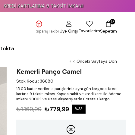
ARTLARINA 9 TAKSİT İMKANI!
0
Favorilerim
Üye Girişi
Sepetim
Sipariş Takibi
Stokta
< < Önceki Sayfaya Dön
Kemerli Panço Camel
Stok Kodu
:
36680
15:00 kadar verilen siparişleriniz aynı gün kargoda.
Kredi
kartına 9 taksit imkanı.
Kapıda nakit ve kredi kartı ile ödeme
imkanı.
2000? ve üzeri alışverişlerde ücretsiz kargo
₺1.169,99
₺779,99
%
33
İndirim