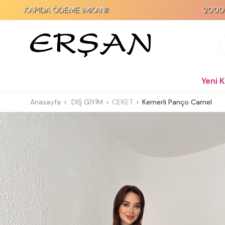
IDA ÖDEME İMKANI!
2000 TL ve Üzeri
Yeni 
Anasayfa
DIŞ GİYİM
CEKET
Kemerli Panço Camel