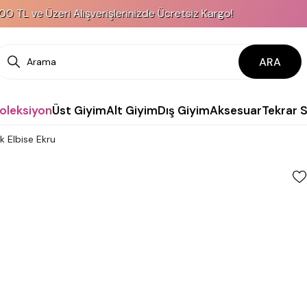
ve Üzeri Alışverişlerinizde Ücretsiz Kargo!
ARA
Koleksiyon
Üst Giyim
Alt Giyim
Dış Giyim
Aksesuar
Tekrar 
 Elbise Ekru