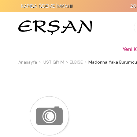
KAPIDA ÖDEME İMKANI!
2000 TL 
Yeni 
Anasayfa
ÜST GİYİM
ELBİSE
Madonna Yaka Bürümcük