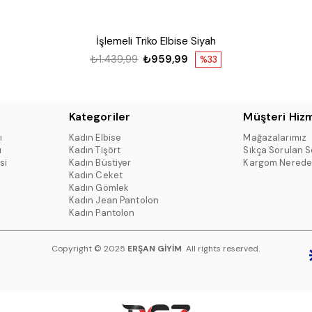
İşlemeli Triko Elbise Siyah
₺1.439,99
₺959,99
%33
Kategoriler
Müşteri Hizm
ı
Kadın Elbise
Mağazalarımız
ı
Kadın Tişört
Sıkça Sorulan S
si
Kadın Büstiyer
Kargom Nerede
Kadın Ceket
Kadın Gömlek
Kadın Jean Pantolon
Kadın Pantolon
Copyright © 2025
ERŞAN GİYİM
All rights reserved.