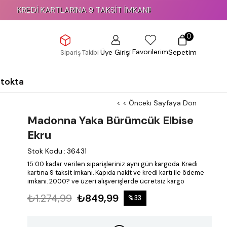
KREDİ KARTLARINA 9 TAKSİT İMKANI!
0
Favorilerim
Üye Girişi
Sepetim
Sipariş Takibi
Stokta
< < Önceki Sayfaya Dön
Madonna Yaka Bürümcük Elbise
Ekru
Stok Kodu
:
36431
15:00 kadar verilen siparişleriniz aynı gün kargoda.
Kredi
kartına 9 taksit imkanı.
Kapıda nakit ve kredi kartı ile ödeme
imkanı.
2000? ve üzeri alışverişlerde ücretsiz kargo
₺1.274,99
₺849,99
%
33
İndirim