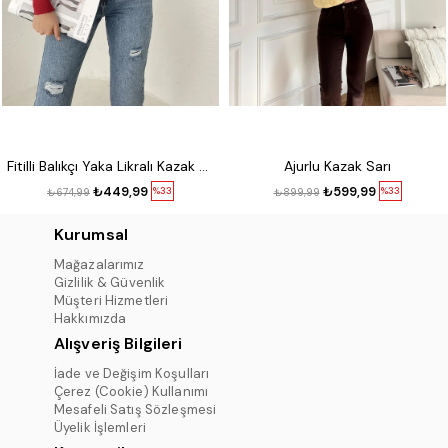
Fitilli Balıkçı Yaka Likralı Kazak Kırmızı
Ajurlu Kazak Sarı
₺449,99
₺599,99
%33
%33
₺674,99
₺899,99
Kurumsal
Mağazalarımız
Gizlilik & Güvenlik
Müşteri Hizmetleri
Hakkımızda
Alışveriş Bilgileri
İade ve Değişim Koşulları
Çerez (Cookie) Kullanımı
Mesafeli Satış Sözleşmesi
Üyelik İşlemleri