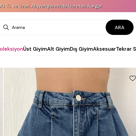
eri Alışverişlerinizde Ücretsiz Kargo!
KRED
ARA
Koleksiyon
Üst Giyim
Alt Giyim
Dış Giyim
Aksesuar
Tekrar 