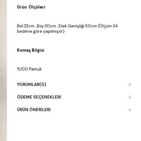
Ürün Ölçüleri
Bel:32cm , Boy:30cm , Etek Genişliği:50cm (Ölçüm 34
bedene göre yapılmıştır)
Kumaş Bilgisi
%100 Pamuk
YORUMLAR
(0)
ÖDEME SEÇENEKLERI
ÜRÜN ÖNERILERI