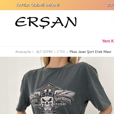
KAPIDA ÖDEME İMKANI!
2000 TL ve Üz
Yeni 
Anasayfa
ALT GİYİM
ETEK
Plise Jean Şort Etek Mavi