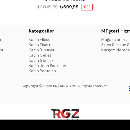
₺1.049,99
₺699,99
%33
Kategoriler
Müşteri Hizm
ı
Kadın Elbise
Mağazalarımız
ı
Kadın Tişört
Sıkça Sorulan S
si
Kadın Büstiyer
Kargom Nerede
Kadın Ceket
Kadın Gömlek
Kadın Jean Pantolon
Kadın Pantolon
Copyright © 2025
ERŞAN GİYİM
All rights reserved.