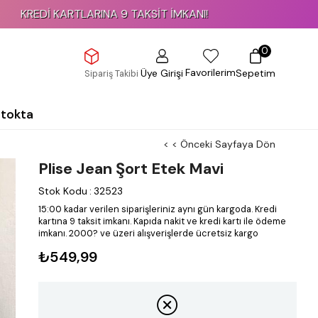
İ KARTLARINA 9 TAKSİT İMKANI!
0
Favorilerim
Üye Girişi
Sepetim
Sipariş Takibi
Stokta
< < Önceki Sayfaya Dön
Plise Jean Şort Etek Mavi
Stok Kodu
:
32523
15:00 kadar verilen siparişleriniz aynı gün kargoda.
Kredi
kartına 9 taksit imkanı.
Kapıda nakit ve kredi kartı ile ödeme
imkanı.
2000? ve üzeri alışverişlerde ücretsiz kargo
₺549,99