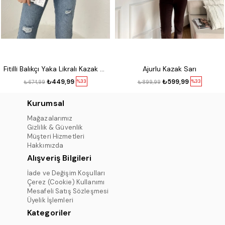
Fitilli Balıkçı Yaka Likralı Kazak Kırmızı
Ajurlu Kazak Sarı
₺449,99
₺599,99
%33
%33
₺674,99
₺899,99
Kurumsal
Mağazalarımız
Gizlilik & Güvenlik
Müşteri Hizmetleri
Hakkımızda
Alışveriş Bilgileri
İade ve Değişim Koşulları
Çerez (Cookie) Kullanımı
Mesafeli Satış Sözleşmesi
Üyelik İşlemleri
Kategoriler