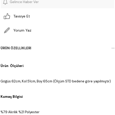
Gelince Haber Ver
Tavsiye Et
Yorum Yaz
ÜRÜN ÖZELLIKLERI
Ürün Ölçüleri
Göğüs:62cm, Kol:51cm, Boy:65cm (Ölçüm STD bedene göre yapılmıştır)
Kumaş Bilgisi
%79 Akrilik %21 Polyester