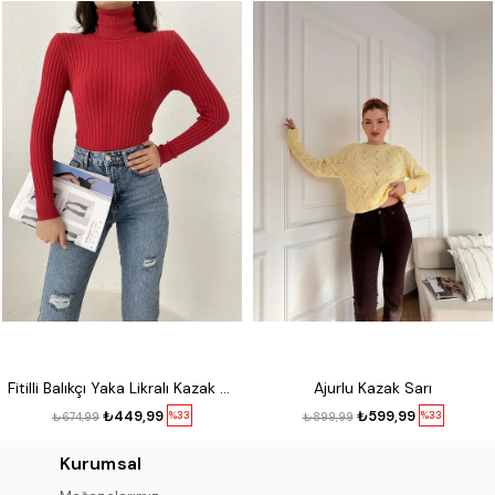
Fitilli Balıkçı Yaka Likralı Kazak Kırmızı
Ajurlu Kazak Sarı
₺449,99
₺599,99
%33
%33
₺674,99
₺899,99
Kurumsal