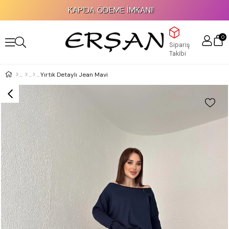
KAPIDA ÖDEME İMKANI!
0
Sipariş
Takibi
Yırtık Detaylı Jean Mavi