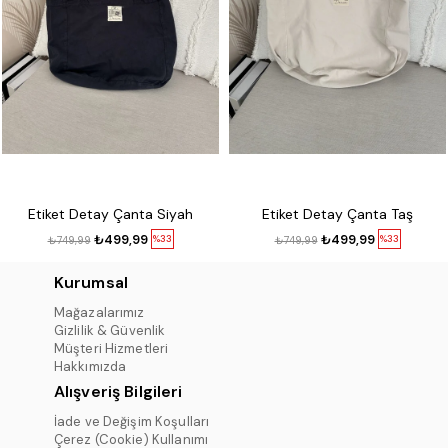
Etiket Detay Çanta Siyah
Etiket Detay Çanta Taş
₺499,99
₺499,99
%33
%33
₺749,99
₺749,99
Kurumsal
Mağazalarımız
Gizlilik & Güvenlik
Müşteri Hizmetleri
Hakkımızda
Alışveriş Bilgileri
İade ve Değişim Koşulları
Çerez (Cookie) Kullanımı