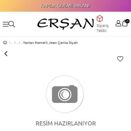
KAPIDA ÖDEME İMKANI!
0
Sipariş
Takibi
Yanları Kemerli Jean Çanta Siyah