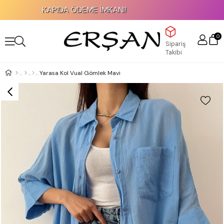
KAPIDA ÖDEME İMKANI!
20
0
Sipariş
Takibi
Yarasa Kol Vual Gömlek Mavi