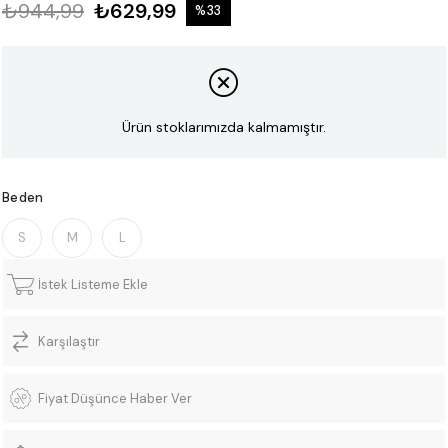
₺944,99
₺629,99
%
33
İndirim
Ürün stoklarımızda kalmamıştır.
Beden
S
M
L
İstek Listeme Ekle
Karşılaştır
Fiyat Düşünce Haber Ver