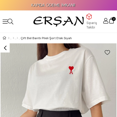
KAPIDA ÖDEME İMKANI!
0
Sipariş
Takibi
Çift Bel Bantlı Pileli Şort Etek Siyah