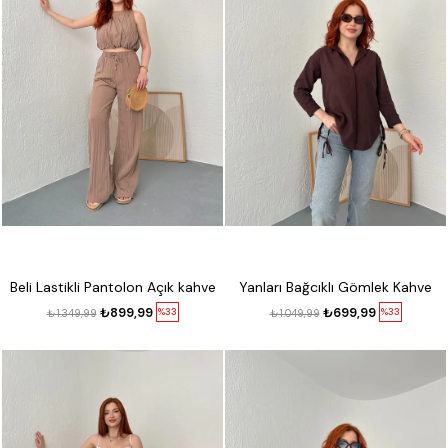
Beli Lastikli Pantolon Açık kahve
Yanları Bağcıklı Gömlek Kahve
₺899,99
₺699,99
%33
%33
₺1.349,99
₺1.049,99