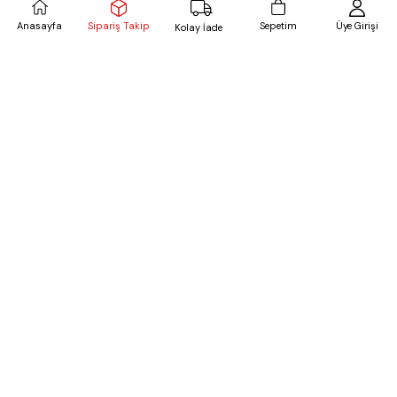
Sipariş Takip
Anasayfa
Sepetim
Üye Girişi
Kolay İade
Fitilli Balıkçı Yaka Likralı Kazak Lacivert
Paçası Katlamalı Şort Mavi
₺449,99
₺649,99
%33
₺674,99