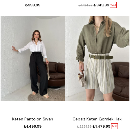
₺999,99
₺949,99
%33
₺1.424,99
Keten Pantolon Siyah
Cepsiz Keten Gömlek Haki
₺1.499,99
₺1.479,99
%36
₺2.324,99