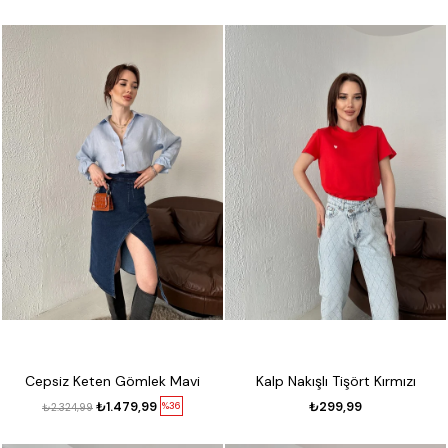
Cepsiz Keten Gömlek Mavi
Kalp Nakışlı Tişört Kırmızı
₺1.479,99
₺299,99
%36
₺2.324,99