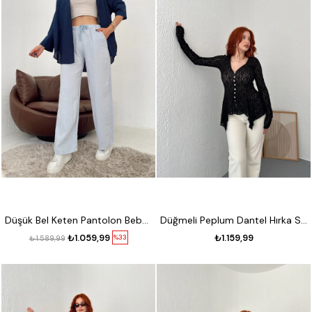
Düşük Bel Keten Pantolon Bebe mavi
Düğmeli Peplum Dantel Hırka Siyah
₺1.059,99
₺1.159,99
%33
₺1.589,99