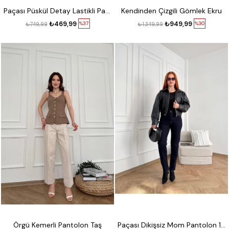
Paçası Püskül Detay Lastikli Pantolon Gri
Kendinden Çizgili Gömlek Ekru
₺469,99
₺949,99
%37
%30
₺749,99
₺1.349,99
Örgü Kemerli Pantolon Taş
Paçası Dikişsiz Mom Pantolon 17 lacivert