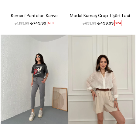
Kemerli Pantolon Kahve
Modal Kumaş Crop Tişört Lacivert
₺749,99
₺499,99
%38
%24
₺1.199,99
₺659,99