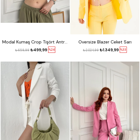
Modal Kumaş Crop Tişört Antrasit melanj
Oversize Blazer Ceket Sarı
₺499,99
₺1.349,99
%24
%33
₺659,99
₺2.024,99