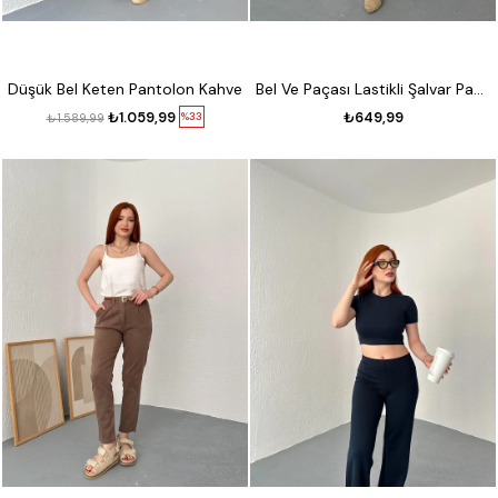
Düşük Bel Keten Pantolon Kahve
Bel Ve Paçası Lastikli Şalvar Pantolon Bej melanj
₺1.059,99
₺649,99
%33
₺1.589,99