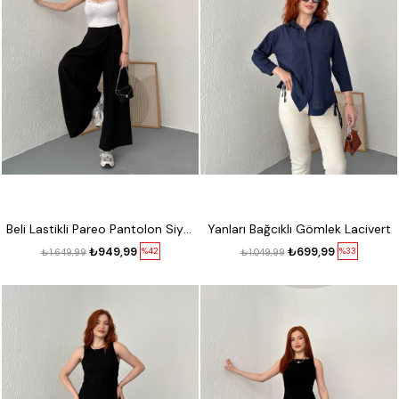
Beli Lastikli Pareo Pantolon Siyah
Yanları Bağcıklı Gömlek Lacivert
₺949,99
₺699,99
%42
%33
₺1.649,99
₺1.049,99