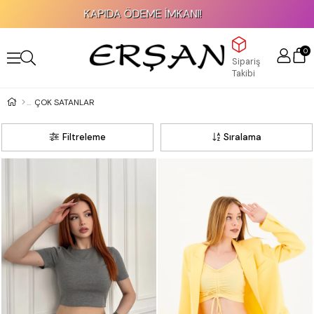
APIDA ÖDEME İMKANI!
2000 TL ve Ü
0
Sipariş
Takibi
ÇOK SATANLAR
Filtreleme
Sıralama