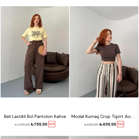
Beli Lastikli Bol Pantolon Kahve
Modal Kumaş Crop Tişört Acı kahve
₺799,99
₺499,99
%33
%24
₺1.199,99
₺659,99