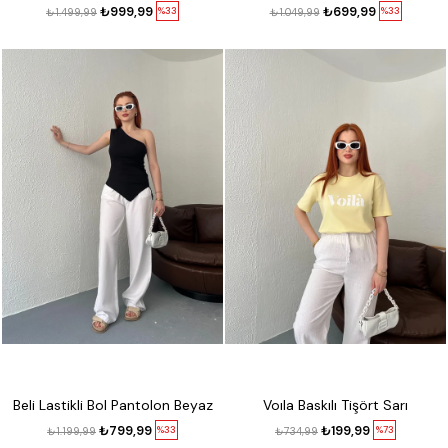
₺999,99
₺699,99
%33
%33
₺1.499,99
₺1.049,99
Beli Lastikli Bol Pantolon Beyaz
Voıla Baskılı Tişört Sarı
₺799,99
₺199,99
%33
%73
₺1.199,99
₺734,99