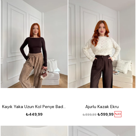
Kayık Yaka Uzun Kol Penye Badi Koyu kahve
Ajurlu Kazak Ekru
₺449,99
₺599,99
%33
₺899,99