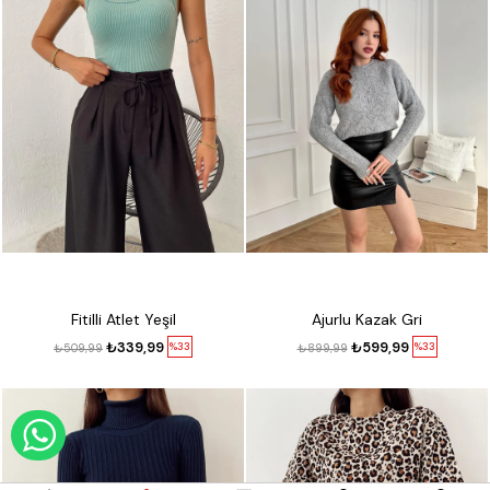
Fitilli Atlet Yeşil
Ajurlu Kazak Gri
₺339,99
₺599,99
%33
%33
₺509,99
₺899,99
WHATSAPP DESTEK HATTI