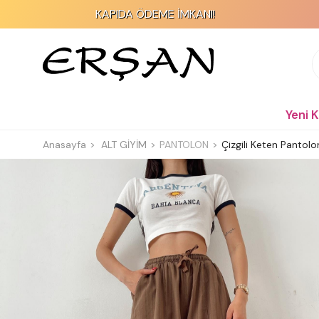
KAPIDA ÖDEME İMKANI!
2
Yeni 
Anasayfa
ALT GİYİM
PANTOLON
Çizgili Keten Pantol