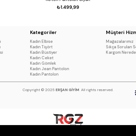
₺1.499,99
Kategoriler
Müşteri Hizm
ı
Kadın Elbise
Mağazalarımız
ı
Kadın Tişört
Sıkça Sorulan S
si
Kadın Büstiyer
Kargom Nerede
Kadın Ceket
Kadın Gömlek
Kadın Jean Pantolon
Kadın Pantolon
Copyright © 2025
ERŞAN GİYİM
All rights reserved.