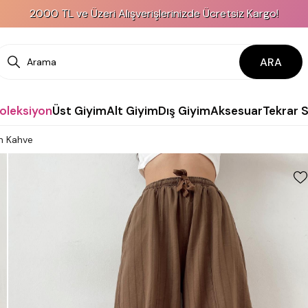
000 TL ve Üzeri Alışverişlerinizde Ücretsiz Kargo!
ARA
Koleksiyon
Üst Giyim
Alt Giyim
Dış Giyim
Aksesuar
Tekrar 
on Kahve