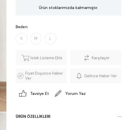
Ürün stoklarımızda kalmamıştır.
Beden
S
M
L
İstek Listeme Ekle
Karşılaştır
Fiyat Düşünce Haber
Gelince Haber Ver
Ver
Tavsiye Et
Yorum Yaz
ÜRÜN ÖZELLIKLERI