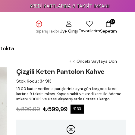
KREDİ KARTLARINA 9 TAKSİT İMKANI!
0
Favorilerim
Üye Girişi
Sepetim
Sipariş Takibi
Stokta
< < Önceki Sayfaya Dön
Çizgili Keten Pantolon Kahve
Stok Kodu
:
34913
15:00 kadar verilen siparişleriniz aynı gün kargoda.
Kredi
kartına 9 taksit imkanı.
Kapıda nakit ve kredi kartı ile ödeme
imkanı.
2000? ve üzeri alışverişlerde ücretsiz kargo
₺899,99
₺599,99
%
33
İndirim