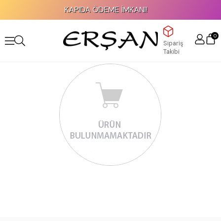
KAPIDA ÖDEME İMKANI!
0
Sipariş
Takibi