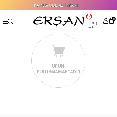
KAPIDA ÖDEME İMKANI!
0
Sipariş
Takibi