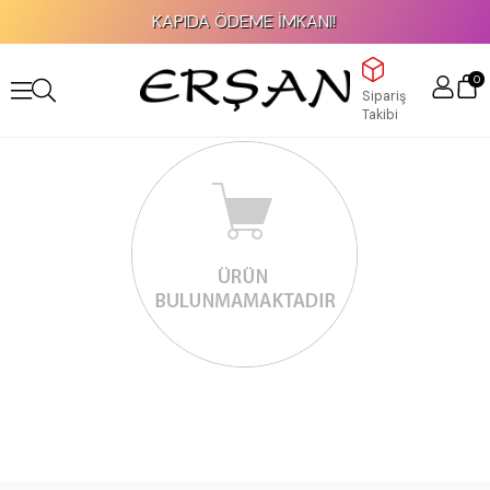
KAPIDA ÖDEME İMKANI!
0
Sipariş
Takibi