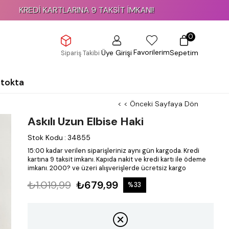
 KARTLARINA 9 TAKSİT İMKANI!
0
Favorilerim
Üye Girişi
Sepetim
Sipariş Takibi
Stokta
< < Önceki Sayfaya Dön
Askılı Uzun Elbise Haki
Stok Kodu
:
34855
15:00 kadar verilen siparişleriniz aynı gün kargoda.
Kredi
kartına 9 taksit imkanı.
Kapıda nakit ve kredi kartı ile ödeme
imkanı.
2000? ve üzeri alışverişlerde ücretsiz kargo
₺1.019,99
₺679,99
%
33
İndirim