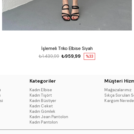
İşlemeli Triko Elbise Siyah
₺1.439,99
₺959,99
%33
Kategoriler
Müşteri Hizm
ı
Kadın Elbise
Mağazalarımız
ı
Kadın Tişört
Sıkça Sorulan S
si
Kadın Büstiyer
Kargom Nerede
Kadın Ceket
Kadın Gömlek
Kadın Jean Pantolon
Kadın Pantolon