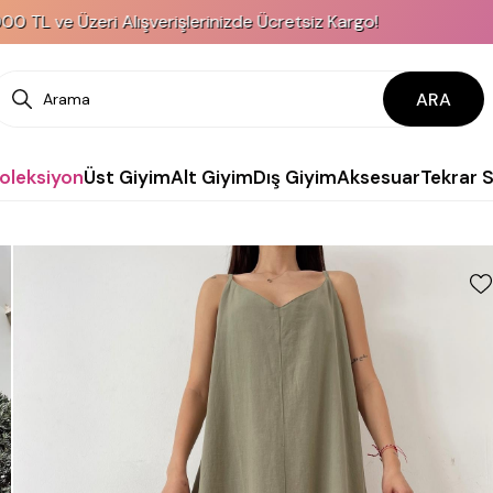
eri Alışverişlerinizde Ücretsiz Kargo!
KREDİ
ARA
Koleksiyon
Üst Giyim
Alt Giyim
Dış Giyim
Aksesuar
Tekrar 