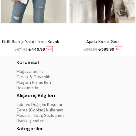
Fitilli Balıkçı Yaka Likralı Kazak Kırmızı
Ajurlu Kazak Sarı
₺449,99
₺599,99
%33
%33
₺674,99
₺899,99
Kurumsal
Mağazalarımız
Gizlilik & Güvenlik
Müşteri Hizmetleri
Hakkımızda
Alışveriş Bilgileri
İade ve Değişim Koşulları
Çerez (Cookie) Kullanımı
Mesafeli Satış Sözleşmesi
Üyelik İşlemleri
Kategoriler