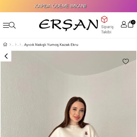
KAPIDA ÖDEME İMKANI!
0
Sipariş
Takibi
Ayıcık Nakışlı Yumoş Kazak Ekru