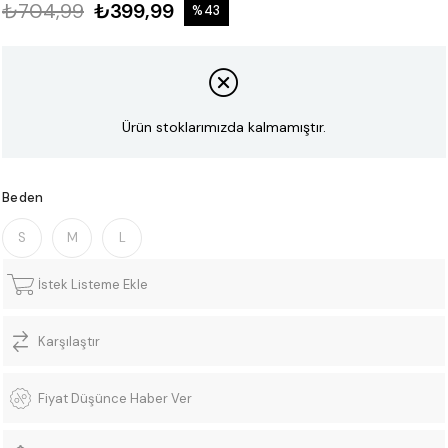
₺704,99
₺399,99
%
43
İndirim
Ürün stoklarımızda kalmamıştır.
Beden
S
M
L
İstek Listeme Ekle
Karşılaştır
Fiyat Düşünce Haber Ver